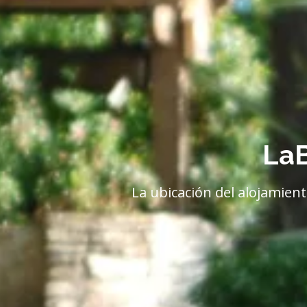
LaB
La ubicación del alojamien