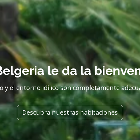
elgeria le da la bienve
to y el entorno idílico son completamente adecu
Descubra nuestras habitaciones