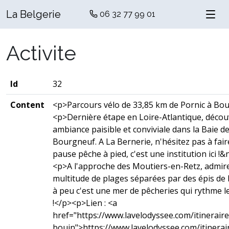
La Belgerie
06 32 77 99 01
Activite
Id
32
Content
<p>Parcours vélo de 33,85 km de Pornic à Bo
<p>Dernière étape en Loire-Atlantique, déco
ambiance paisible et conviviale dans la Baie d
Bourgneuf. A La Bernerie, n'hésitez pas à fai
pause pêche à pied, c'est une institution ici !
<p>A l'approche des Moutiers-en-Retz, admir
multitude de plages séparées par des épis de 
à peu c'est une mer de pêcheries qui rythme 
!</p><p>Lien : <a
href="https://www.lavelodyssee.com/itineraire
bouin">https://www.lavelodyssee.com/itinerai