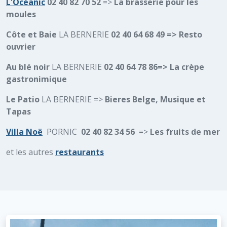
L'Océanic
02 40 82 70 52
=>
La brasserie pour les
moules
Côte et Baie
LA BERNERIE
02 40 64 68 49 => Resto
ouvrier
Au blé noir
LA BERNERIE
02 40 64 78 86=> La crèpe
gastronimique
Le Patio
LA BERNERIE =>
Bieres Belge, Musique et
Tapas
Villa Noë
PORNIC
02 40 82 34 56
=>
Les fruits de mer
et les autres
restaurants