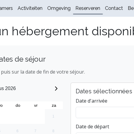
amers
Activiteiten
Omgeving
Reserveren
Contact
Be
un hébergement disponi
ates de séjour
 puis sur la date de fin de votre séjour.
us 2026
Dates sélectionnées
Date d'arrivée
o
do
vr
za
1
Date de départ
5
6
7
8