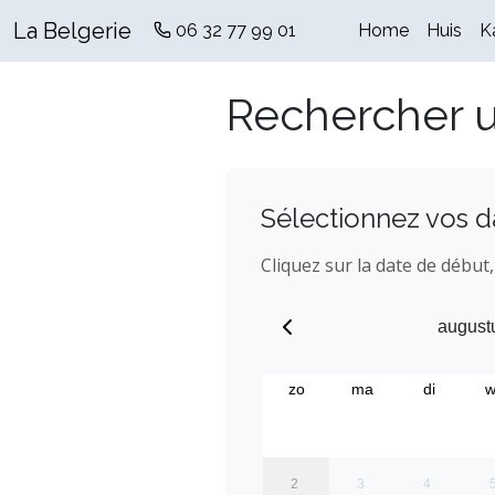
La Belgerie
06 32 77 99 01
Home
Huis
K
Rechercher 
Sélectionnez vos d
Cliquez sur la date de début,
august
zo
ma
di
w
2
3
4