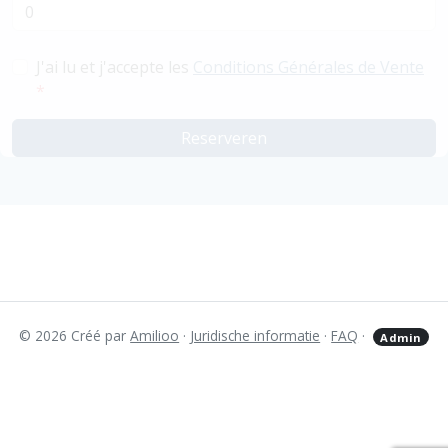
J'ai lu et j'accepte les
Conditions Générales de Vente
*
Reserveren
© 2026 Créé par
Amilioo
·
Juridische informatie
·
FAQ
·
Admin