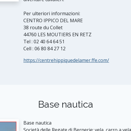
Per ulteriori informazioni:
CENTRO IPPICO DEL MARE
38 route du Collet
44760 LES MOUTIERS EN RETZ
Tel : 02 40 64 64 51
Cell : 06 80 84 27 12
https://centrehippiquedelamer.ffe.com/
Base nautica
Base nautica
Società delle Regate di Bernerie: vela, carro a vel