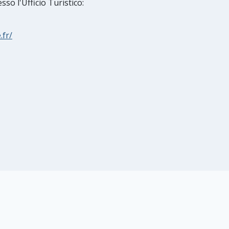
so l'Ufficio Turistico:
.fr/