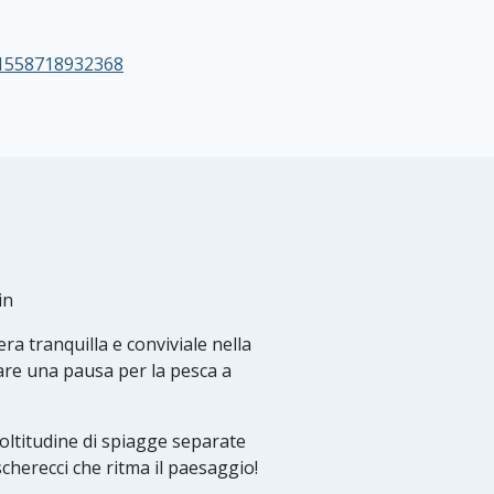
61558718932368
in
ra tranquilla e conviviale nella
are una pausa per la pesca a
ltitudine di spiagge separate
cherecci che ritma il paesaggio!