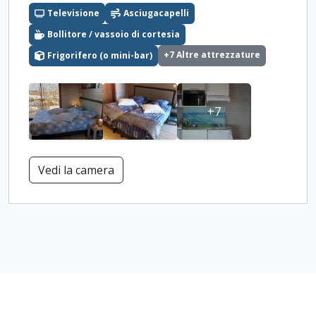
Televisione
Asciugacapelli
Bollitore / vassoio di cortesia
+7 Altre attrezzature
Frigorifero (o mini-bar)
+7
Vedi la camera