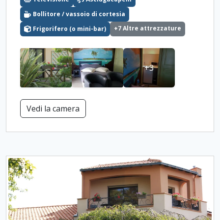
Bollitore / vassoio di cortesia
+7 Altre attrezzature
Frigorifero (o mini-bar)
+3
Vedi la camera