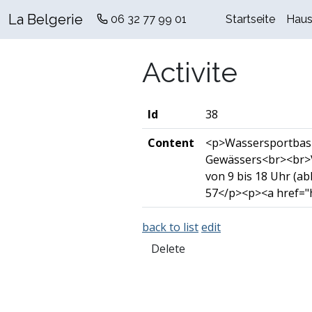
La Belgerie
06 32 77 99 01
Startseite
Hau
Activite
Id
38
Content
<p>Wassersportbasis
Gewässers<br><br>Vo
von 9 bis 18 Uhr (a
57</p><p><a href="h
back to list
edit
Delete