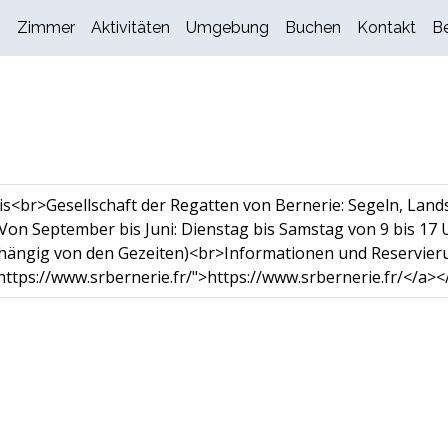
s
Zimmer
Aktivitäten
Umgebung
Buchen
Kontakt
B
<br>Gesellschaft der Regatten von Bernerie: Segeln, Lands
n September bis Juni: Dienstag bis Samstag von 9 bis 17 U
bhängig von den Gezeiten)<br>Informationen und Reservier
ttps://www.srbernerie.fr/">https://www.srbernerie.fr/</a><