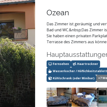
Ozean
Das Zimmer ist geräumig und ver
Bad und WC.&nbsp;Das Zimmer ist
Sie haben einen privaten Parkpla
Terrasse des Zimmers aus können 
Hauptausstattunge
Fernsehen
Haartrockner
Wasserkocher / Höflichkeitstablett
+7 We
Kühlschrank (oder Minibar)