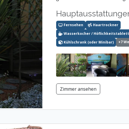
Hauptausstattunge
Fernsehen
Haartrockner
Wasserkocher / Höflichkeitstablett
+7 We
Kühlschrank (oder Minibar)
Zimmer ansehen