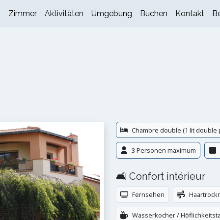
s
Zimmer
Aktivitäten
Umgebung
Buchen
Kontakt
B
Chambre double (1 lit double
3 Personen maximum
🛋️ Confort intérieur
Fernsehen
Haartrock
Wasserkocher / Höflichkeitsta