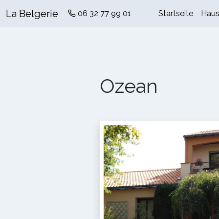
La Belgerie
06 32 77 99 01
Startseite
Hau
Ozean