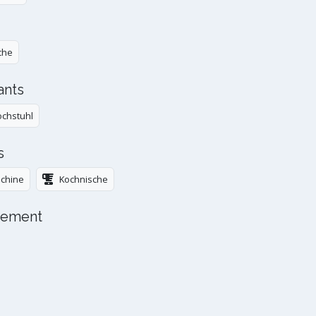
che
fants
chstuhl
s
chine
Kochnische
nnement