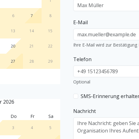
1
6
7
8
E-Mail
13
14
15
Ihre E-Mail wird zur Bestätigun
20
21
22
Telefon
27
28
29
Optional
SMS-Erinnerung erhalte
r 2026
Nachricht
Do
Fr
Sa
3
4
5