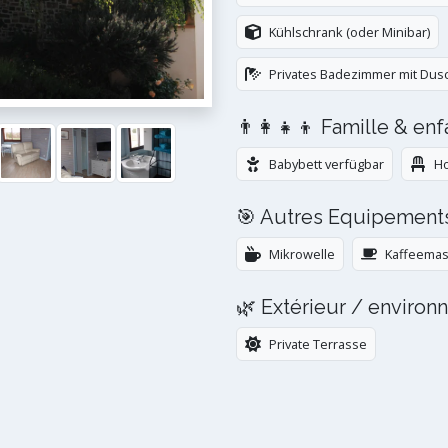
Kühlschrank (oder Minibar)
Privates Badezimmer mit Dus
👨‍👩‍👧‍👦 Famille & en
Babybett verfügbar
Ho
🎯 Autres Equipement
Mikrowelle
Kaffeemas
🌿 Extérieur / enviro
Private Terrasse