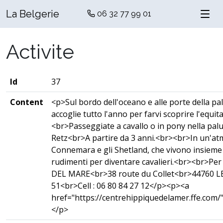
La Belgerie
06 32 77 99 01
Activite
Id
37
Content
<p>Sul bordo dell'oceano e alle porte della pal
accoglie tutto l'anno per farvi scoprire l'equit
<br>Passeggiate a cavallo o in pony nella palu
Retz<br>A partire da 3 anni.<br><br>In un'atmos
Connemara e gli Shetland, che vivono insieme e
rudimenti per diventare cavalieri.<br><br>Pe
DEL MARE<br>38 route du Collet<br>44760 L
51<br>Cell : 06 80 84 27 12</p><p><a
href="https://centrehippiquedelamer.ffe.com/
</p>